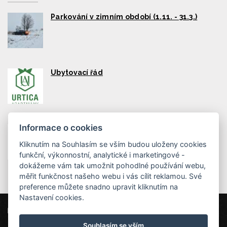
Parkování v zimním období (1.11. - 31.3.)
Ubytovací řád
Informace o cookies
Chytrý přístup
Kliknutím na Souhlasím se vším budou uloženy cookies
funkční, výkonnostní, analytické i marketingové -
dokážeme vám tak umožnit pohodlné používání webu,
měřit funkčnost našeho webu i vás cílit reklamou. Své
preference můžete snadno upravit kliknutím na
Nastavení cookies.
Urtica Apartmány
Mikulovice 5, 435 45 Nová Ves v Horách
Souhlasím se vším
info@urtica-apartmany.cz
604255576