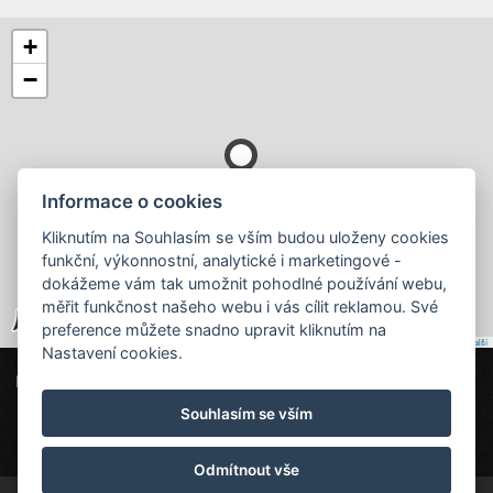
+
−
Informace o cookies
Kliknutím na Souhlasím se vším budou uloženy cookies
funkční, výkonnostní, analytické i marketingové -
dokážeme vám tak umožnit pohodlné používání webu,
měřit funkčnost našeho webu i vás cílit reklamou. Své
preference můžete snadno upravit kliknutím na
Leaflet
|
© Seznam.cz a.s. a další
Nastavení cookies.
Urtica Apartmány
Mikulovice 5, 435 45 Nová Ves v Horách
Souhlasím se vším
info@urtica-apartmany.cz
604255576
Urtica Apartmány
Odmítnout vše